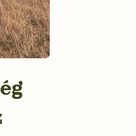
ség
z