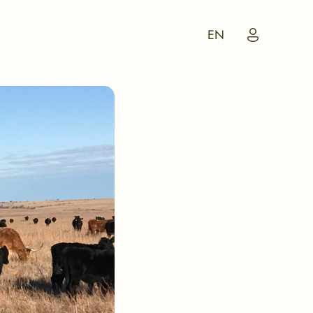
My
EN
Account
Icon