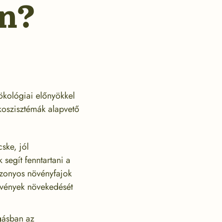
n?
ökológiai előnyökkel
koszisztémák alapvető
ske, jól
 segít fenntartani a
izonyos növényfajok
növények növekedését
gásban az