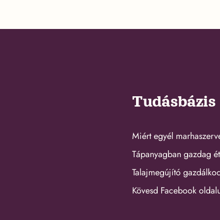
Tudásbázis
Miért egyél marhaszerv
Tápanyagban gazdag ét
Talajmegújító gazdálko
Kövesd Facebook oldal