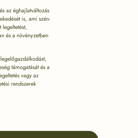
s az éghajlatváltozás
ekedését is, ami szén-
 legeltetést,
ban és a növényzetben
 legelőgazdálkodást,
leség támogatását és a
legeltetés vagy az
tetési rendszerek