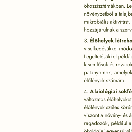
ökoszisztémákban. Leg
növényzetből a talajba
mikrobiális aktivitás
hozzájárulnak a szerv
Élőhelyek létreho
viselkedésükkel módos
Legeltetésükkel példá
kisemlősök és rovarok
patanyomok, amelyek v
élőlények számára.
A biológiai sokf
változatos élőhelyeket
élőlények széles köré
viszont a növény- és á
ragadozók, például a
ökológiai egyensúlyá