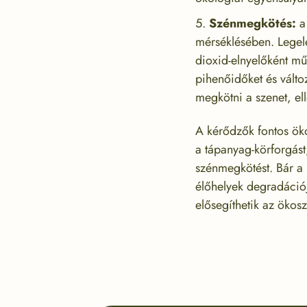
Szénmegkötés:
a 
mérséklésében. Legelé
dioxid-elnyelőként műk
pihenőidőket és válto
megkötni a szenet, el
A kérődzők fontos öko
a tápanyag-körforgást,
szénmegkötést. Bár a k
élőhelyek degradációja
elősegíthetik az ökos