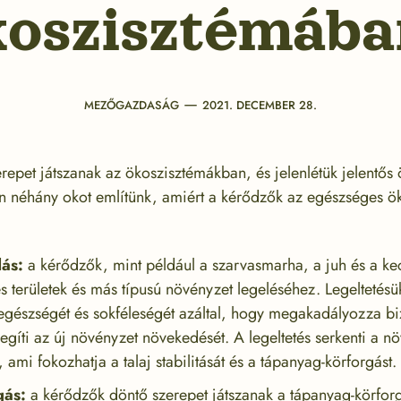
koszisztémába
Categories
Post
MEZŐGAZDASÁG
2021. DECEMBER 28.
date
repet játszanak az ökoszisztémákban, és jelenlétük jelentős 
an néhány okot említünk, amiért a kérődzők az egészséges ö
ás:
a kérődzők, mint például a szarvasmarha, a juh és a kec
 területek és más típusú növényzet legeléséhez. Legeltetésük
egészségét és sokféleségét azáltal, hogy megakadályozza b
egíti az új növényzet növekedését. A legeltetés serkenti a 
, ami fokozhatja a talaj stabilitását és a tápanyag-körforgást.
gás:
a kérődzők döntő szerepet játszanak a tápanyag-körfor