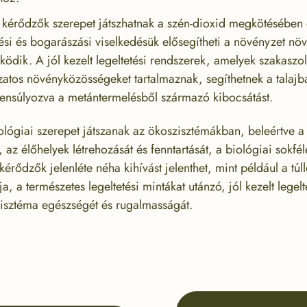
kérődzők szerepet játszhatnak a szén-dioxid megkötésében é
si és bogarászási viselkedésük elősegítheti a növényzet növ
ödik. A jól kezelt legeltetési rendszerek, amelyek szakaszolt
zatos növényközösségeket tartalmaznak, segíthetnek a talaj
lensúlyozva a metántermelésből származó kibocsátást.
lógiai szerepet játszanak az ökoszisztémákban, beleértve a
 az élőhelyek létrehozását és fenntartását, a biológiai sokfé
érődzők jelenléte néha kihívást jelenthet, mint például a túl
, a természetes legeltetési mintákat utánzó, jól kezelt legel
zisztéma egészségét és rugalmasságát.