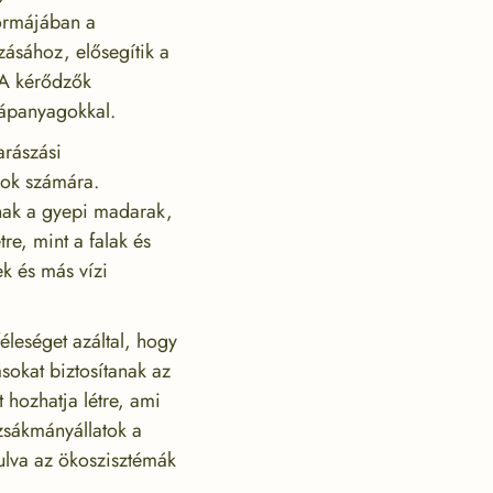
formájában a
zásához, elősegítik a
 A kérődzők
tápanyagokkal.
arászási
ajok számára.
anak a gyepi madarak,
re, mint a falak és
k és más vízi
éleséget azáltal, hogy
ásokat biztosítanak az
 hozhatja létre, ami
 zsákmányállatok a
ulva az ökoszisztémák