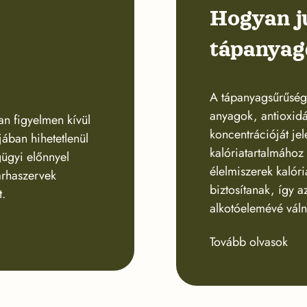
Hogyan j
tápanyag
A tápanyagsűrűség 
anyagok, antioxid
n figyelmen kívül
koncentrációját jel
ában hihetetlenül
kalóriatartalmához
ügyi előnnyel
élelmiszerek kalór
arhaszervek
biztosítanak, így 
t.
alkotóelemévé váln
Tovább olvasok