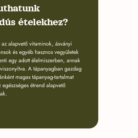
uthatunk
dús ételekhez?
az alapvető vitaminok, ásványi
ánsok és egyéb hasznos vegyületek
enti egy adott élelmiszerben, annak
 viszonyítva. A tápanyagban gazdag
iánként magas tápanyag-tartalmat
az egészséges étrend alapvető
ak.