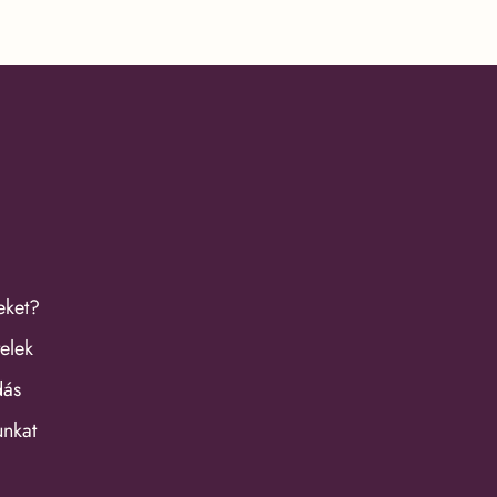
eket?
elek
dás
unkat