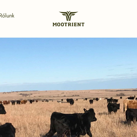
Rólunk
Mootrient
Magyarország