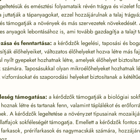
eltetésük és emésztési folyamataik révén trágya és vizelet 
 juttatják a tápanyagokat, ezzel hozzájárulnak a talaj trágyá
t, és támogatják a növények és más szervezetek növekedését.
es anyagok lebontásához is, ami tovább gazdagítja a talajt 
zása és fenntartása:
a kérődzők legelési, taposási és bog
ítják élőhelyeiket, változatos élőhelyeket hozva létre más f
ul nyílt gyepeket hozhatnak létre, amelyek élőhelyet biztosít
 számára. Taposásukkal olyan mikroélőhelyeket hozhatnak lét
ízforrásokat és szaporodási helyeket biztosítanak a kétéltűe
éleség támogatása:
a kérődzők támogatják a biológiai sokf
 hoznak létre és tartanak fenn, valamint táplálékot és erőforr
nek. A kérődzők legeltetése a növényzet típusainak mozaikját
llatfajok sokféleségét támogatja. Emellett a kérődzők fontos
 farkasok, prérifarkasok és nagymacskák számára, hozzájár
hoz.