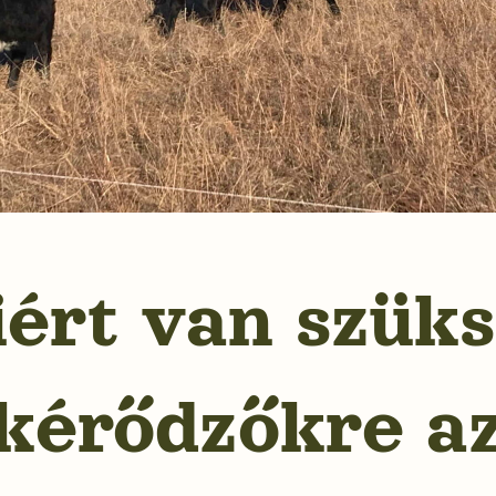
ért van szük
kérődzőkre a