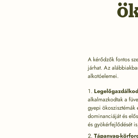
ö
A kérődzők fontos sze
járhat. Az alábbiakb
alkotóelemei.
Legelőgazdálkod
alkalmazkodtak a füves
gyepi ökoszisztémák 
dominanciáját és elős
és gyökérfejlődését is
Tápanyag-körfor