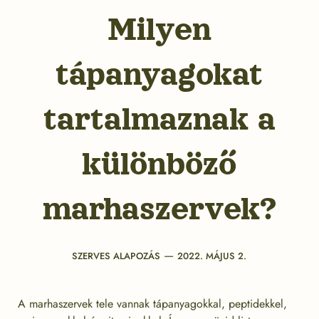
Milyen
tápanyagokat
tartalmaznak a
különböző
marhaszervek?
Categories
Post
SZERVES ALAPOZÁS
2022. MÁJUS 2.
date
A marhaszervek tele vannak tápanyagokkal, peptidekkel,