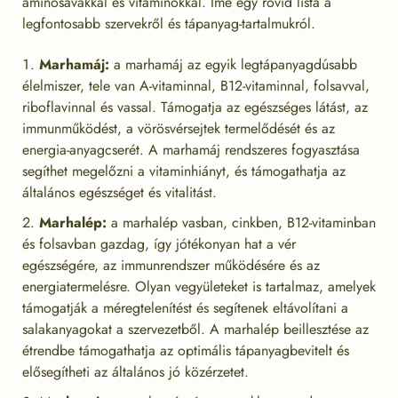
aminosavakkal és vitaminokkal. Íme egy rövid lista a
legfontosabb szervekről és tápanyag-tartalmukról.
Marhamáj:
a marhamáj az egyik legtápanyagdúsabb
élelmiszer, tele van A-vitaminnal, B12-vitaminnal, folsavval,
riboflavinnal és vassal. Támogatja az egészséges látást, az
immunműködést, a vörösvérsejtek termelődését és az
energia-anyagcserét. A marhamáj rendszeres fogyasztása
segíthet megelőzni a vitaminhiányt, és támogathatja az
általános egészséget és vitalitást.
Marhalép:
a marhalép vasban, cinkben, B12-vitaminban
és folsavban gazdag, így jótékonyan hat a vér
egészségére, az immunrendszer működésére és az
energiatermelésre. Olyan vegyületeket is tartalmaz, amelyek
támogatják a méregtelenítést és segítenek eltávolítani a
salakanyagokat a szervezetből. A marhalép beillesztése az
étrendbe támogathatja az optimális tápanyagbevitelt és
elősegítheti az általános jó közérzetet.