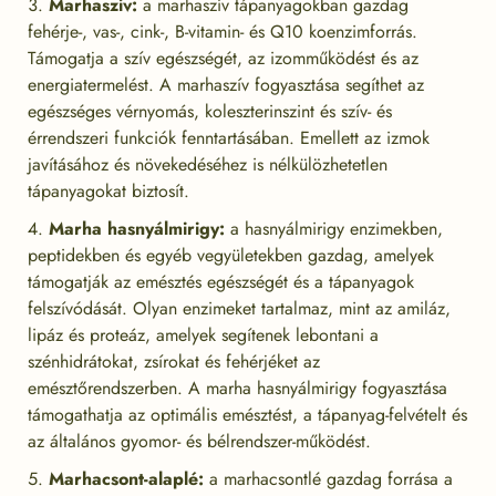
Marhaszív:
a marhaszív tápanyagokban gazdag
fehérje-, vas-, cink-, B-vitamin- és Q10 koenzimforrás.
Támogatja a szív egészségét, az izomműködést és az
energiatermelést. A marhaszív fogyasztása segíthet az
egészséges vérnyomás, koleszterinszint és szív- és
érrendszeri funkciók fenntartásában. Emellett az izmok
javításához és növekedéséhez is nélkülözhetetlen
tápanyagokat biztosít.
Marha hasnyálmirigy:
a hasnyálmirigy enzimekben,
peptidekben és egyéb vegyületekben gazdag, amelyek
támogatják az emésztés egészségét és a tápanyagok
felszívódását. Olyan enzimeket tartalmaz, mint az amiláz,
lipáz és proteáz, amelyek segítenek lebontani a
szénhidrátokat, zsírokat és fehérjéket az
emésztőrendszerben. A marha hasnyálmirigy fogyasztása
támogathatja az optimális emésztést, a tápanyag-felvételt és
az általános gyomor- és bélrendszer-működést.
Marhacsont-alaplé:
a marhacsontlé gazdag forrása a