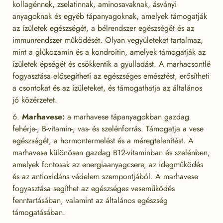
kollagénnek, zselatinnak, aminosavaknak, ásványi
anyagoknak és egyéb tápanyagoknak, amelyek támogatják
az ízületek egészségét, a bélrendszer egészségét és az
immunrendszer működését. Olyan vegyületeket tartalmaz,
mint a glükozamin és a kondroitin, amelyek támogatják az
ízületek épségét és csökkentik a gyulladást. A marhacsontlé
fogyasztása elősegítheti az egészséges emésztést, erősítheti
a csontokat és az ízületeket, és támogathatja az általános
jó közérzetet.
Marhavese:
a marhavese tápanyagokban gazdag
fehérje-, B-vitamin-, vas- és szelénforrás. Támogatja a vese
egészségét, a hormontermelést és a méregtelenítést. A
marhavese különösen gazdag B12-vitaminban és szelénben,
amelyek fontosak az energiaanyagcsere, az idegműködés
és az antioxidáns védelem szempontjából. A marhavese
fogyasztása segíthet az egészséges veseműködés
fenntartásában, valamint az általános egészség
támogatásában.