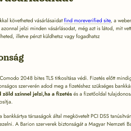
kkal követheted vásárlásaidat
find more
verified site
, a webe
azonnal jelzi minden vásárlásodat, még azt is látod, mit vett
lheted, illetve pénzt küldhetsz vagy fogadhatsz
tonság
 Comodo 2048 bites TLS titkosítása védi. Fizetés előtt mindi
tonságos szerverén adod meg a fizetéshez szükséges bankkár
öld színnel jelzi,ha a fizetés
és a fizetőoldal tulajdono
sítja.
a bankkártya társaságok által megkövetelt PCI DSS tanúsítván
ezelni. A Barion szerverek biztonságát a Magyar Nemzeti Ban