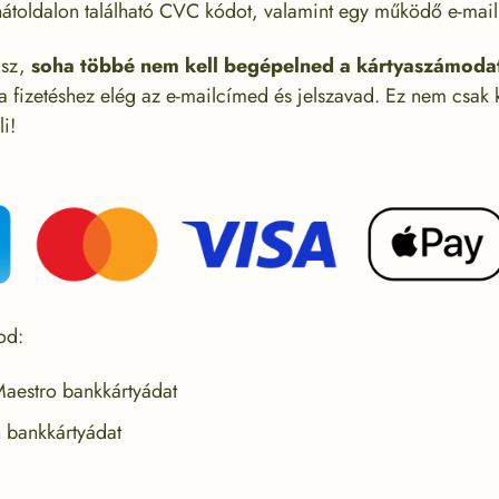
 hátoldalon található CVC kódot, valamint egy működő e-mail
lsz,
soha többé nem kell begépelned a kártyaszámoda
 fizetéshez elég az e-mailcímed és jelszavad. Ez nem csak
eli!
od:
aestro bankkártyádat
n bankkártyádat