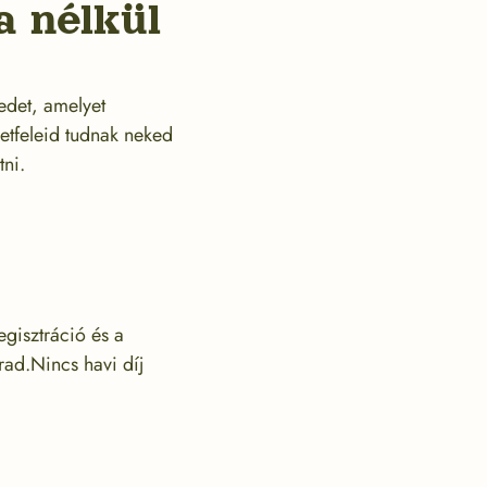
 nélkül
edet, amelyet
zletfeleid tudnak neked
ni.
gisztráció és a
rad.Nincs havi díj