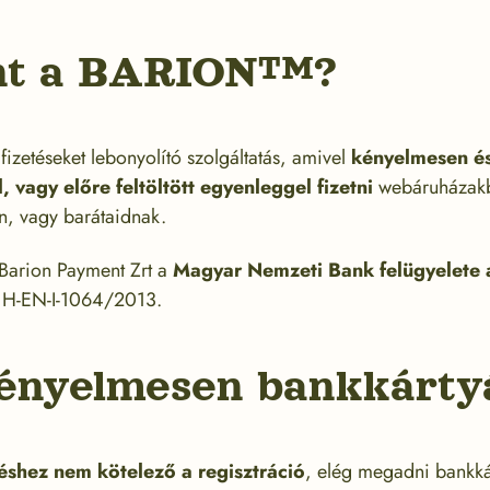
ent a BARION™?
fizetéseket lebonyolító szolgáltatás, amivel
kényelmesen és
 vagy előre feltöltött egyenleggel fizetni
webáruházak
, vagy barátaidnak.
ó Barion Payment Zrt a
Magyar Nemzeti Bank felügyelete a
 H-EN-I-1064/2013.
kényelmesen bankkárty
éshez nem kötelező a regisztráció
, elég megadni bankká