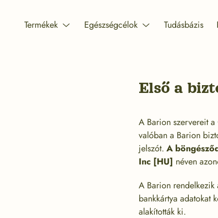
Skip
to
Termékek
Egészségcélok
Tudásbázis
Menu
Menu
content
Toggle
Toggle
Első a biz
A Barion szervereit a
valóban a Barion biz
jelszót.
A böngésződ z
Inc [HU]
néven azono
A Barion rendelkezik 
bankkártya adatokat k
alakították ki.