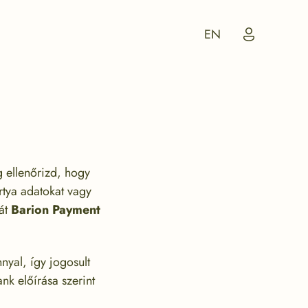
My
EN
Account
Icon
g ellenőrizd, hogy
tya adatokat vagy
sát
Barion Payment
nyal, így jogosult
k előírása szerint