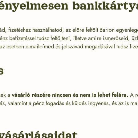
kényelmesen bankkártya
d, fizetéshez használhatod, az előre feltölt Barion egyenleg
énz befizetéssel tudsz feltölteni, illetve amire ismerőseid, ü
az esetben e-mailcímed és jelszavad megadásával tudsz fizet
s
nek a
vásárló részére nincsen és nem is lehet felára.
A re
s, valamint a pénz fogadás és küldés ingyenes, és az is ma
vásárlásaidat