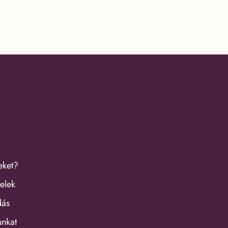
eket?
elek
dás
unkat