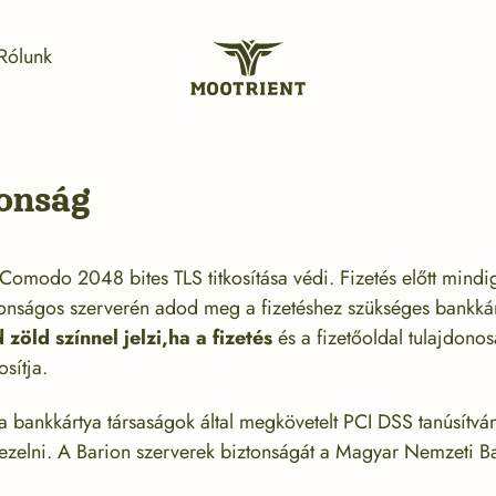
Rólunk
Mootrient
Magyarország
tonság
 Comodo 2048 bites TLS titkosítása védi. Fizetés előtt mindi
tonságos szerverén adod meg a fizetéshez szükséges bankkár
öld színnel jelzi,ha a fizetés
és a fizetőoldal tulajdono
sítja.
a bankkártya társaságok által megkövetelt PCI DSS tanúsítván
ezelni. A Barion szerverek biztonságát a Magyar Nemzeti Ban