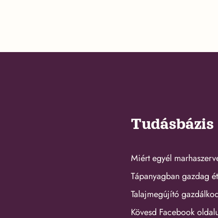
Tudásbázis
Miért egyél marhaszerv
Tápanyagban gazdag ét
Talajmegújító gazdálko
Kövesd Facebook oldal