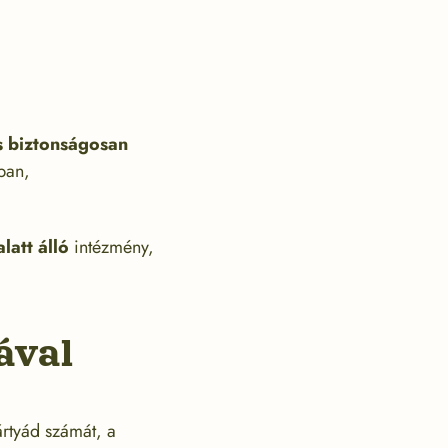
 biztonságosan
ban,
latt álló
intézmény,
ával
rtyád számát, a