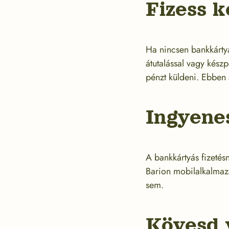
Fizess 
Ha nincsen bankkártyá
átutalással vagy készp
pénzt küldeni. Ebben 
Ingyene
A bankkártyás fizetés
Barion mobilalkalmazá
sem.
Kövesd 