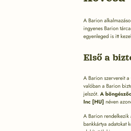
A Barion alkalmazáso
ingyenes Barion tárca 
egyenleged is itt keze
Első a biz
A Barion szervereit a
valóban a Barion biz
jelszót.
A böngésződ z
Inc [HU]
néven azono
A Barion rendelkezik 
bankkártya adatokat k