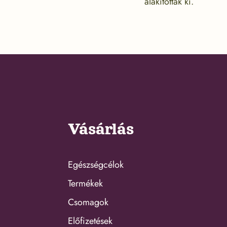
alakították ki.
Vásárlás
Egészségcélok
Termékek
Csomagok
Előfizetések