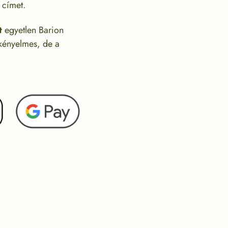
 címet.
t
egyetlen Barion
 kényelmes, de a