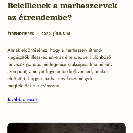
Beleillenek a marhaszervek
az étrendembe?
Categories
Post
ÉTRENDTIPPEK
2022. JÚLIUS 15.
date
Annak eldöntéséhez, hogy a marhaszerv étrend-
kiegészítők illeszkednek-e az étrendedbe, különböző
tényezők gondos mérlegelése szükséges. Íme néhány
szempont, amelyet figyelembe kell venned, amikor
eldöntöd, hogy a marhaszerv készítmények
megfelelőek-e a számodra.
Tovább olvasok