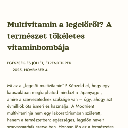
Multivitamin a legelőről? A
természet tökéletes
vitaminbombája
Categories
EGÉSZSÉG ÉS JÓLLÉT
,
ÉTRENDTIPPEK
Post
2025. NOVEMBER 4.
date
Mi az a „legelői multivitamin”? Képzeld el, hogy egy
kapszulában megkaphatod mindazt a tápanyagot,
amire a szervezetednek szüksége van – úgy, ahogy azt
évmilliók óta ismeri és használja. A Mootrient
multivitaminja nem egy laboratóriumban született,
hanem a természetben: egészséges, legelőn nevelt
szarvasmarhák szerveiben. Honnan jön ez a természetes