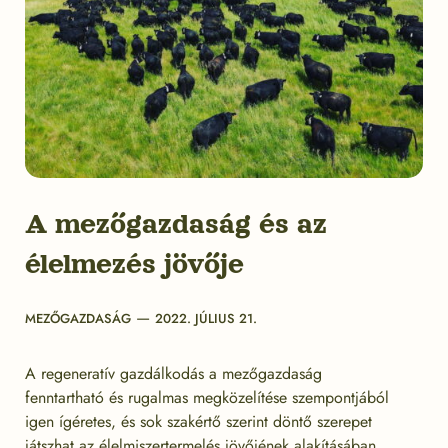
A mezőgazdaság és az
élelmezés jövője
Categories
Post
MEZŐGAZDASÁG
2022. JÚLIUS 21.
date
A regeneratív gazdálkodás a mezőgazdaság
fenntartható és rugalmas megközelítése szempontjából
igen ígéretes, és sok szakértő szerint döntő szerepet
játszhat az élelmiszertermelés jövőjének alakításában.