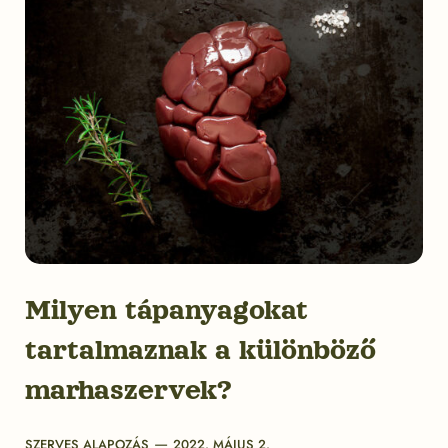
Milyen tápanyagokat
tartalmaznak a különböző
marhaszervek?
Categories
Post
SZERVES ALAPOZÁS
2022. MÁJUS 2.