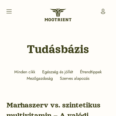
Skip
to
My
content
Accou
Icon
Mootrient
Magyarország
Tudásbázis
Minden cikk
Egészség és jóllét
Étrendtippek
Mezőgazdaság
Szerves alapozás
Marhaszerv vs. szintetikus
multivitamin – A valódi