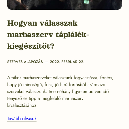
Hogyan válasszak
marhaszerv táplálék-
kiegészítőt?
Categories
Post
SZERVES ALAPOZÁS
2022. FEBRUÁR 22.
date
Amikor marhaszerveket választunk fogyasztásra, fontos,
hogy jó minőségű, friss, jó hírű forrásból származó
szerveket válasszunk. Íme néhány figyelembe veendő
tényező és tipp a megfelelő marhaszerv
kiválasztásához.
Tovább olvasok