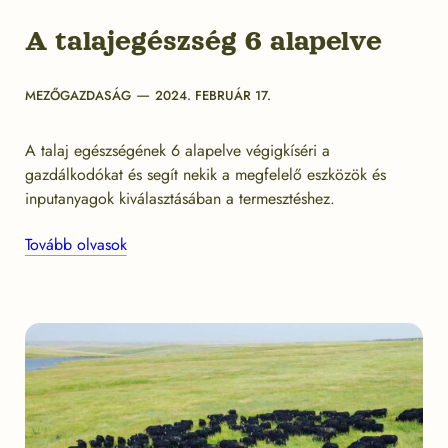
A talajegészség 6 alapelve
Categories
Post
MEZŐGAZDASÁG
2024. FEBRUÁR 17.
date
A talaj egészségének 6 alapelve végigkíséri a
gazdálkodókat és segít nekik a megfelelő eszközök és
inputanyagok kiválasztásában a termesztéshez.
Tovább olvasok