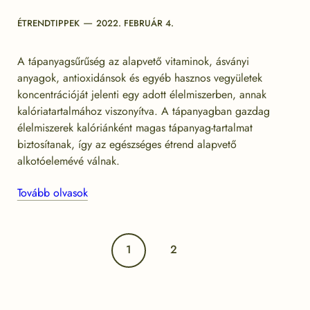
Categories
Post
ÉTRENDTIPPEK
2022. FEBRUÁR 4.
date
A tápanyagsűrűség az alapvető vitaminok, ásványi
anyagok, antioxidánsok és egyéb hasznos vegyületek
koncentrációját jelenti egy adott élelmiszerben, annak
kalóriatartalmához viszonyítva. A tápanyagban gazdag
élelmiszerek kalóriánként magas tápanyag-tartalmat
biztosítanak, így az egészséges étrend alapvető
alkotóelemévé válnak.
Tovább olvasok
Bejegyzések
1
2
lapozása