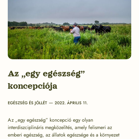
Az „egy egészség”
koncepciója
Categories
Post
EGÉSZSÉG ÉS JÓLLÉT
2022. ÁPRILIS 11.
date
Az „egy egészség” koncepció egy olyan
interdiszciplináris megközelítés, amely felismeri az
emberi egészség, az állatok egészsége és a környezet