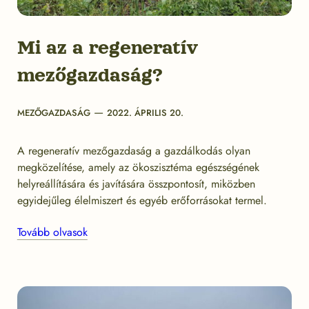
Mi az a regeneratív
mezőgazdaság?
Categories
Post
MEZŐGAZDASÁG
2022. ÁPRILIS 20.
date
A regeneratív mezőgazdaság a gazdálkodás olyan
megközelítése, amely az ökoszisztéma egészségének
helyreállítására és javítására összpontosít, miközben
egyidejűleg élelmiszert és egyéb erőforrásokat termel.
Tovább olvasok