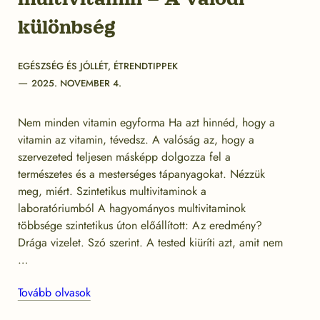
különbség
Categories
EGÉSZSÉG ÉS JÓLLÉT
,
ÉTRENDTIPPEK
Post
2025. NOVEMBER 4.
date
Nem minden vitamin egyforma Ha azt hinnéd, hogy a
vitamin az vitamin, tévedsz. A valóság az, hogy a
szervezeted teljesen másképp dolgozza fel a
természetes és a mesterséges tápanyagokat. Nézzük
meg, miért. Szintetikus multivitaminok a
laboratóriumból A hagyományos multivitaminok
többsége szintetikus úton előállított: Az eredmény?
Drága vizelet. Szó szerint. A tested kiüríti azt, amit nem
…
Tovább olvasok