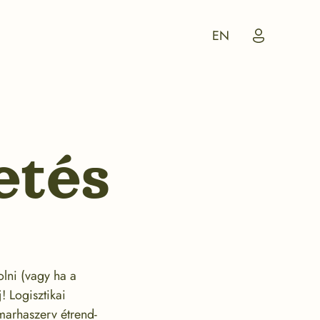
My
EN
Account
Icon
zetés
lni (vagy ha a
! Logisztikai
 marhaszerv étrend-