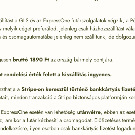
llítást a GLS és az ExpressOne futárszolgálatok végzik, a Pé
 melyik céget preferálod. Jelenleg csak házhozszállítást vála
 és csomagautomatába jelenleg nem szállítunk, de dolgozunk
égesen
bruttó 1890 Ft
az ország bármely pontjára.
 rendelési érték felett a kiszállítás ingyenes.
szthatja a
Stripe-on keresztül történő bankkártyás fizeté
tait, minden tranzakció a Stripe biztonságos platformján kere
 ExpressOne esetén van lehetőség
utánvétre
, ebben az ese
tsz, amikor a futár kézbesíti a csomagodat. Előfizetéses term
ndelkezésre, ilyen esetben csak bankkártyás fizetést fogadun