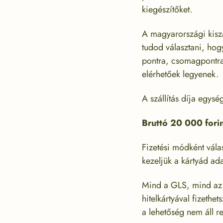
kiegészítőket.
A magyarországi kiszá
tudod választani, hogy
pontra, csomagpontra
elérhetőek legyenek.
A szállítás díja egys
Bruttó 20 000 forint
Fizetési módként vála
kezeljük a kártyád ada
Mind a GLS, mind az
hitelkártyával fizethe
a lehetőség nem áll re