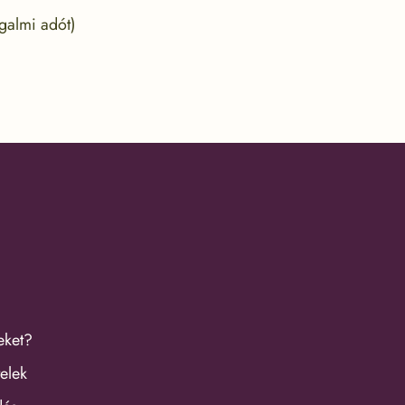
galmi adót)
eket?
elek