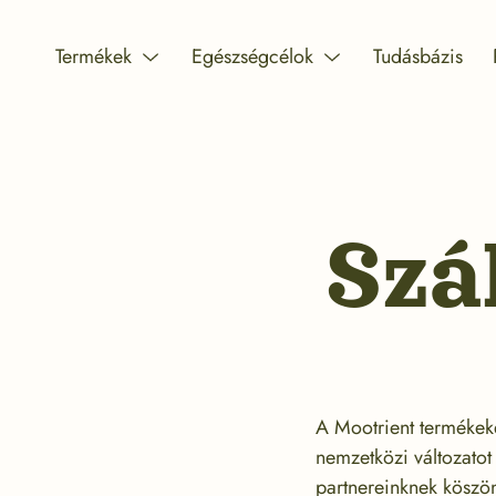
Skip
to
Termékek
Egészségcélok
Tudásbázis
Menu
Menu
content
Toggle
Toggle
Szál
A Mootrient termékeke
nemzetközi változatot
partnereinknek köszön