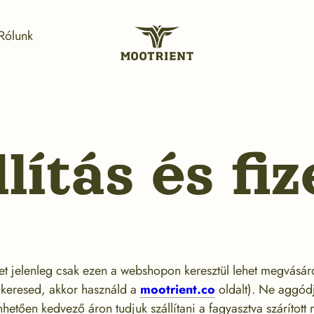
Rólunk
Mootrient
Magyarország
lítás és fi
t jelenleg csak ezen a webshopon keresztül lehet megvásáro
 keresed, akkor használd a
mootrient.co
oldalt). Ne aggódj
hetően kedvező áron tudjuk szállítani a fagyasztva szárított