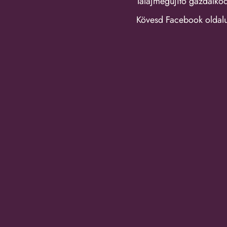
Talajmegújító gazdálko
Kövesd Facebook oldal