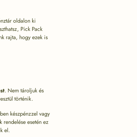
nztár oldalon ki
szthatsz, Pick Pack
 rajta, hogy ezek is
st
. Nem tároljuk és
sztül történik.
tben készpénzzel vagy
ék rendelése esetén ez
k el.