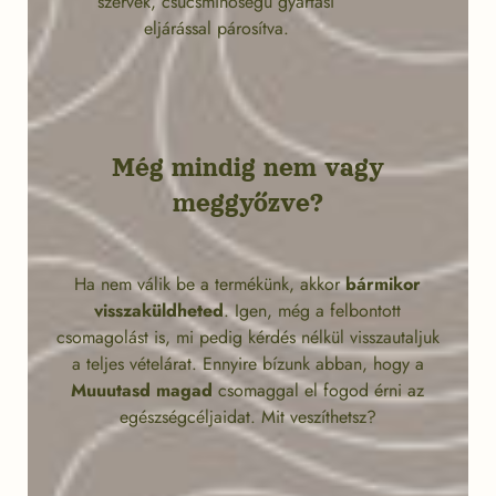
szervek, csúcsminőségű gyártási
eljárással párosítva.
Még mindig nem vagy
meggyőzve?
Ha nem válik be a termékünk, akkor
bármikor
visszaküldheted
. Igen, még a felbontott
csomagolást is, mi pedig kérdés nélkül visszautaljuk
a teljes vételárat. Ennyire bízunk abban, hogy a
Muuutasd magad
csomaggal el fogod érni az
egészségcéljaidat. Mit veszíthetsz?