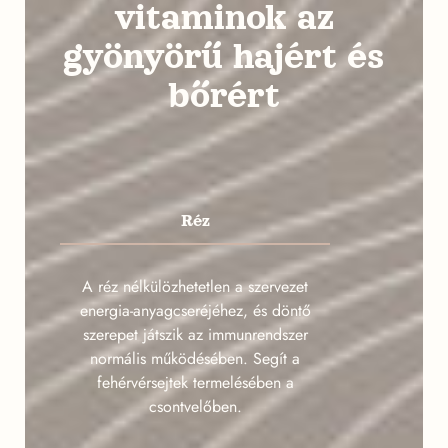
vitaminok az
gyönyörű hajért és
bőrért
Réz
A réz nélkülözhetetlen a szervezet
energia-anyagcseréjéhez, és döntő
szerepet játszik az immunrendszer
normális működésében. Segít a
fehérvérsejtek termelésében a
csontvelőben.