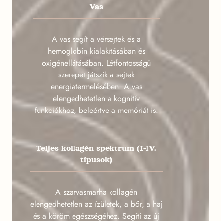
Vas
A vas segít a vérsejtek és a
hemoglobin kialakításában és
oxigénellátásában. Létfontosságú
szerepet játszik a sejtek
energiatermelésében. A vas
elengedhetetlen a kognitív
funkciókhoz, beleértve a memóriát is.
Teljes kollagén spektrum (I-IV.
típusok)
A szarvasmarha kollagén
elengedhetetlen az ízületek, a bőr, a haj
és a köröm egészségéhez. Segíti az új