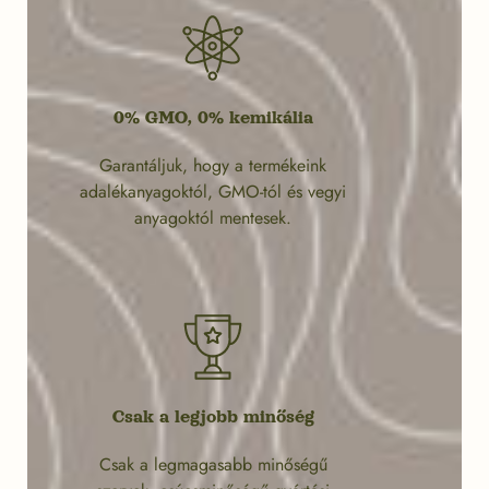
0% GMO, 0% kemikália
Garantáljuk, hogy a termékeink
adalékanyagoktól, GMO-tól és vegyi
anyagoktól mentesek.
Csak a legjobb minőség
Csak a legmagasabb minőségű