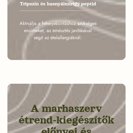
Tripszin és hasnyálmirigy peptid
Aktiválja a fehérjebontáshoz szükséges
enzimeket, az emésztés javításával
segít az ételallergiáknál.
A marhaszerv
étrend-kiegészítők
előnyei és