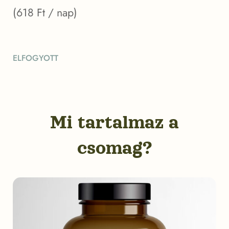
price
pric
(
618
Ft
/ nap)
was:
is:
ELFOGYOTT
37
18
100 Ft.
550 
Mi tartalmaz a
csomag?