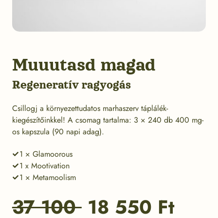
Muuutasd magad
Regeneratív ragyogás
Csillogj a környezettudatos marhaszerv táplálék-
kiegészítőinkkel! A csomag tartalma: 3 × 240 db 400 mg-
os kapszula (90 napi adag).
1 × Glamoorous
1 x Mootivation
1 × Metamoolism
Original
Curr
37 100
18 550
Ft