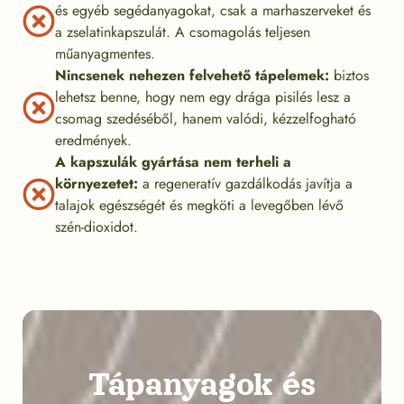
és egyéb segédanyagokat, csak a marhaszerveket és
a zselatinkapszulát. A csomagolás teljesen
műanyagmentes.
Nincsenek nehezen felvehető tápelemek:
biztos
lehetsz benne, hogy nem egy drága pisilés lesz a
csomag szedéséből, hanem valódi, kézzelfogható
eredmények.
A kapszulák gyártása nem terheli a
környezetet:
a regeneratív gazdálkodás javítja a
talajok egészségét és megköti a levegőben lévő
szén-dioxidot.
Tápanyagok és