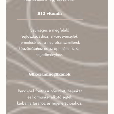
B12 vitamin
Szükséges a megfelelő
sejtosztódáshoz, a vörösvérsejtek
termeléséhez, a neurotranszmitterek
képződéséhez és az optimális fizikai
teljesítményhez.
Glikozaminoglikánok
Rendkívül fontos a bőrünket, hajunkat
és körmünket alkotó sejtek
karbantartásához és regenerációjához.