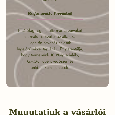
Regeneratív forrásból
Kizárólag regeneratív marhaszerveket
használunk. Ezeket az állatokat
legelőn nevelték és csak
legelőfüvekkel táplálták. Ez garantálja,
hogy termékeink 100%-ig adalék-,
GMO-, növényvédőszer- és
antibiotikum-mentesek.
Muuutatjuk a vásárlói