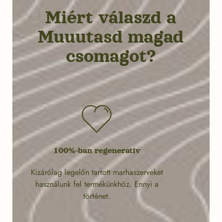
Miért válaszd a
Muuutasd magad
csomagot?
100%-ban regeneratív
Kizárólag legelőn tartott marhaszerveket
használunk fel termékünkhöz. Ennyi a
történet.