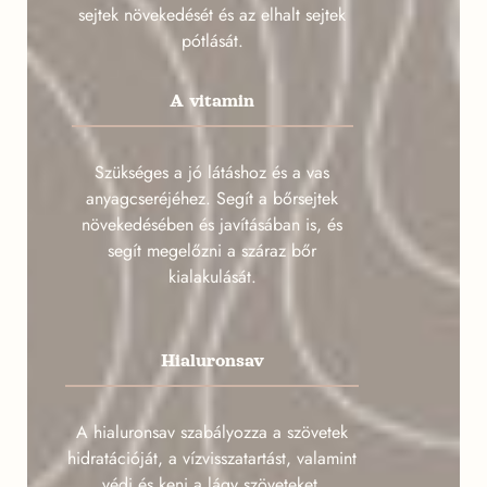
sejtek növekedését és az elhalt sejtek
pótlását.
A vitamin
Szükséges a jó látáshoz és a vas
anyagcseréjéhez. Segít a bőrsejtek
növekedésében és javításában is, és
segít megelőzni a száraz bőr
kialakulását.
Hialuronsav
A hialuronsav szabályozza a szövetek
hidratációját, a vízvisszatartást, valamint
védi és keni a lágy szöveteket.