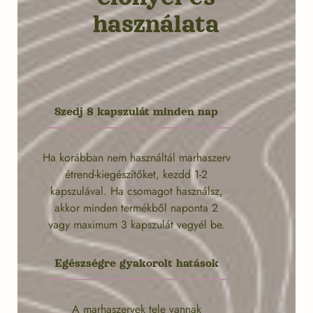
használata
Szedj 8 kapszulát minden nap
Ha korábban nem használtál marhaszerv
étrend-kiegészítőket, kezdd 1-2
kapszulával. Ha csomagot használsz,
akkor minden termékből naponta 2
vagy maximum 3 kapszulát vegyél be.
Egészségre gyakorolt hatások
A marhaszervek tele vannak