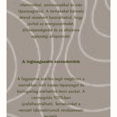
vitaminokkal, aminosavakkal és más
tápanyagokkal. A termékeket bármely
étrend részeként használhatod, hogy
javítsd az energiaszintedet,
állóképességedet és az általános
egészségi állapotodat.
A legmagasabb sztenderdek
A fagyasztva szárítás segít megőrizni a
szervekben lévő összes tápanyagot és
biológiailag elérhetővé tenni azokat. A
csomagolás 100%-ban
újrafelhasználható. Termékeinket a
nemzeti laboratóriumok rendszeresen
tesztelik.