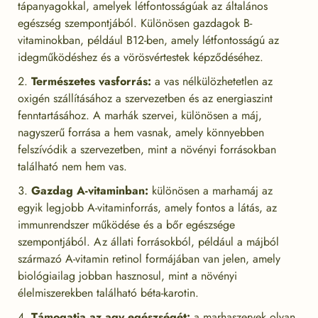
tápanyagokkal, amelyek létfontosságúak az általános
egészség szempontjából. Különösen gazdagok B-
vitaminokban, például B12-ben, amely létfontosságú az
idegműködéshez és a vörösvértestek képződéséhez.
Természetes vasforrás:
a vas nélkülözhetetlen az
oxigén szállításához a szervezetben és az energiaszint
fenntartásához. A marhák szervei, különösen a máj,
nagyszerű forrása a hem vasnak, amely könnyebben
felszívódik a szervezetben, mint a növényi forrásokban
található nem hem vas.
Gazdag A-vitaminban:
különösen a marhamáj az
egyik legjobb A-vitaminforrás, amely fontos a látás, az
immunrendszer működése és a bőr egészsége
szempontjából. Az állati forrásokból, például a májból
származó A-vitamin retinol formájában van jelen, amely
biológiailag jobban hasznosul, mint a növényi
élelmiszerekben található béta-karotin.
Támogatja az agy egészségét:
a marhaszervek olyan