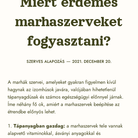
Miért érdemes
marhaszerveket
fogyasztani?
Categories
Post
SZERVES ALAPOZÁS
2021. DECEMBER 20.
date
A marhák szervei, amelyeket gyakran figyelmen kívül
hagynak az izomhúsok javára, valójában hihetetlenül
tápanyagdúsak és számos egészségügyi előnnyel járnak.
Íme néhány fő ok, amiért a marhaszervek beépítése az
étrendbe előnyös lehet.
Tápanyagban gazdag:
a marhaszervek tele vannak
alapvető vitaminokkal, ásványi anyagokkal és