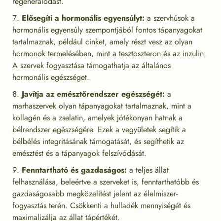
regenerálódást.
Elősegíti a hormonális egyensúlyt:
a szervhúsok a
hormonális egyensúly szempontjából fontos tápanyagokat
tartalmaznak, például cinket, amely részt vesz az olyan
hormonok termelésében, mint a tesztoszteron és az inzulin.
A szervek fogyasztása támogathatja az általános
hormonális egészséget.
Javítja az emésztőrendszer egészségét:
a
marhaszervek olyan tápanyagokat tartalmaznak, mint a
kollagén és a zselatin, amelyek jótékonyan hatnak a
bélrendszer egészségére. Ezek a vegyületek segítik a
bélbélés integritásának támogatását, és segíthetik az
emésztést és a tápanyagok felszívódását.
Fenntartható és gazdaságos:
a teljes állat
felhasználása, beleértve a szerveket is, fenntarthatóbb és
gazdaságosabb megközelítést jelent az élelmiszer-
fogyasztás terén. Csökkenti a hulladék mennyiségét és
maximalizálja az állat tápértékét.