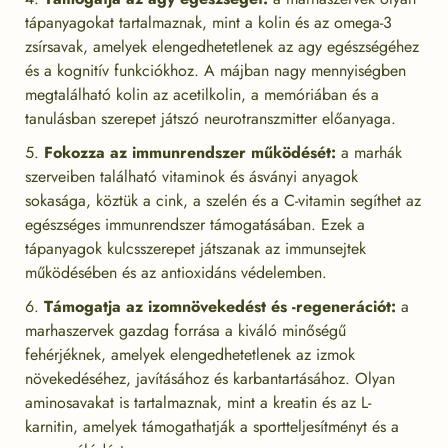
tápanyagokat tartalmaznak, mint a kolin és az omega-3
zsírsavak, amelyek elengedhetetlenek az agy egészségéhez
és a kognitív funkciókhoz. A májban nagy mennyiségben
megtalálható kolin az acetilkolin, a memóriában és a
tanulásban szerepet játszó neurotranszmitter előanyaga.
Fokozza az immunrendszer működését:
a marhák
szerveiben található vitaminok és ásványi anyagok
sokasága, köztük a cink, a szelén és a C-vitamin segíthet az
egészséges immunrendszer támogatásában. Ezek a
tápanyagok kulcsszerepet játszanak az immunsejtek
működésében és az antioxidáns védelemben.
Támogatja az izomnövekedést és -regenerációt:
a
marhaszervek gazdag forrása a kiváló minőségű
fehérjéknek, amelyek elengedhetetlenek az izmok
növekedéséhez, javításához és karbantartásához. Olyan
aminosavakat is tartalmaznak, mint a kreatin és az L-
karnitin, amelyek támogathatják a sportteljesítményt és a