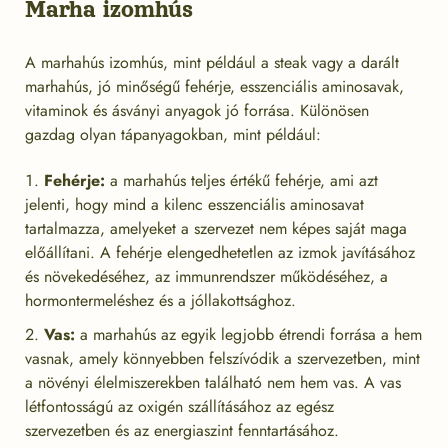
Marha izomhús
A marhahús izomhús, mint például a steak vagy a darált
marhahús, jó minőségű fehérje, esszenciális aminosavak,
vitaminok és ásványi anyagok jó forrása. Különösen
gazdag olyan tápanyagokban, mint például:
Fehérje:
a marhahús teljes értékű fehérje, ami azt
jelenti, hogy mind a kilenc esszenciális aminosavat
tartalmazza, amelyeket a szervezet nem képes saját maga
előállítani. A fehérje elengedhetetlen az izmok javításához
és növekedéséhez, az immunrendszer működéséhez, a
hormontermeléshez és a jóllakottsághoz.
Vas:
a marhahús az egyik legjobb étrendi forrása a hem
vasnak, amely könnyebben felszívódik a szervezetben, mint
a növényi élelmiszerekben található nem hem vas. A vas
létfontosságú az oxigén szállításához az egész
szervezetben és az energiaszint fenntartásához.