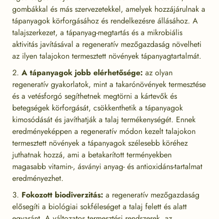
gombákkal és más szervezetekkel, amelyek hozzájárulnak a
tápanyagok körforgásához és rendelkezésre állásához. A
talajszerkezet, a tápanyag-megtartás és a mikrobiális
aktivitás javításával a regeneratív mezőgazdaság növelheti
az ilyen talajokon termesztett növények tápanyagtartalmát.
A tápanyagok jobb elérhetősége:
az olyan
regeneratív gyakorlatok, mint a takarónövények termesztése
és a vetésforgó segíthetnek megtörni a kártevők és
betegségek körforgását, csökkenthetik a tápanyagok
kimosódását és javíthatják a talaj termékenységét. Ennek
eredményeképpen a regeneratív módon kezelt talajokon
termesztett növények a tápanyagok szélesebb köréhez
juthatnak hozzá, ami a betakarított terményekben
magasabb vitamin-, ásványi anyag- és antioxidáns-tartalmat
eredményezhet.
Fokozott biodiverzitás:
a regeneratív mezőgazdaság
elősegíti a biológiai sokféleséget a talaj felett és alatt
egyaránt. A változatos termesztési rendszerek, az