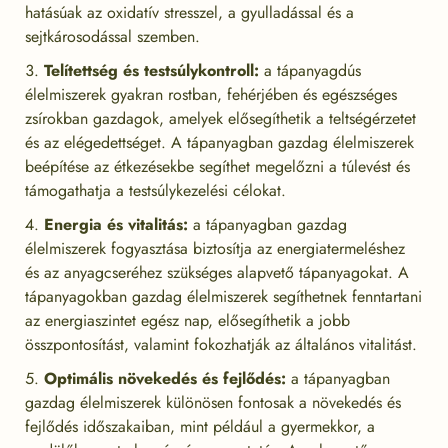
hatásúak az oxidatív stresszel, a gyulladással és a
sejtkárosodással szemben.
Telítettség és testsúlykontroll:
a tápanyagdús
élelmiszerek gyakran rostban, fehérjében és egészséges
zsírokban gazdagok, amelyek elősegíthetik a teltségérzetet
és az elégedettséget. A tápanyagban gazdag élelmiszerek
beépítése az étkezésekbe segíthet megelőzni a túlevést és
támogathatja a testsúlykezelési célokat.
Energia és vitalitás:
a tápanyagban gazdag
élelmiszerek fogyasztása biztosítja az energiatermeléshez
és az anyagcseréhez szükséges alapvető tápanyagokat. A
tápanyagokban gazdag élelmiszerek segíthetnek fenntartani
az energiaszintet egész nap, elősegíthetik a jobb
összpontosítást, valamint fokozhatják az általános vitalitást.
Optimális növekedés és fejlődés:
a tápanyagban
gazdag élelmiszerek különösen fontosak a növekedés és
fejlődés időszakaiban, mint például a gyermekkor, a