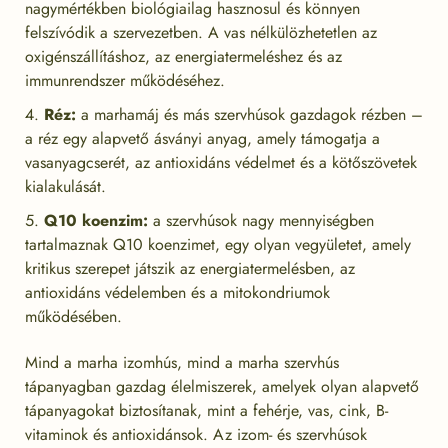
nagymértékben biológiailag hasznosul és könnyen
felszívódik a szervezetben. A vas nélkülözhetetlen az
oxigénszállításhoz, az energiatermeléshez és az
immunrendszer működéséhez.
Réz:
a marhamáj és más szervhúsok gazdagok rézben –
a réz egy alapvető ásványi anyag, amely támogatja a
vasanyagcserét, az antioxidáns védelmet és a kötőszövetek
kialakulását.
Q10 koenzim:
a szervhúsok nagy mennyiségben
tartalmaznak Q10 koenzimet, egy olyan vegyületet, amely
kritikus szerepet játszik az energiatermelésben, az
antioxidáns védelemben és a mitokondriumok
működésében.
Mind a marha izomhús, mind a marha szervhús
tápanyagban gazdag élelmiszerek, amelyek olyan alapvető
tápanyagokat biztosítanak, mint a fehérje, vas, cink, B-
vitaminok és antioxidánsok. Az izom- és szervhúsok