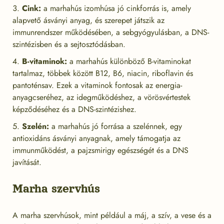
Cink:
a marhahús izomhúsa jó cinkforrás is, amely
alapvető ásványi anyag, és szerepet játszik az
immunrendszer működésében, a sebgyógyulásban, a DNS-
szintézisben és a sejtosztódásban.
B-vitaminok:
a marhahús különböző B-vitaminokat
tartalmaz, többek között B12, B6, niacin, riboflavin és
pantoténsav. Ezek a vitaminok fontosak az energia-
anyagcseréhez, az idegműködéshez, a vörösvértestek
képződéséhez és a DNS-szintézishez.
Szelén:
a marhahús jó forrása a szelénnek, egy
antioxidáns ásványi anyagnak, amely támogatja az
immunműködést, a pajzsmirigy egészségét és a DNS
javítását.
Marha szervhús
A marha szervhúsok, mint például a máj, a szív, a vese és a