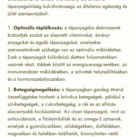
tápanyagsűrűség kulcsfontosságú az általános egészség és
jólét szempontjából.
Optimális táplálkozás:
a tápanyagdús élelmiszerek
biztosítják azokat az alapvető vitaminokat, ásványi
anyagokat és egyéb tápanyagokat, amelyekre
szervezetünknek szüksége van az optimális működéshez.
Ezek a tápanyagok különböző élettani folyamatokban
vesznek részt, többek között az energia-anyagcserében, az
immunrendszer működésében, a szövetek helyreállításában
és a hormonszabályozásban.
Betegségmegelőzés:
a tápanyagban gazdag étrend
összefüggésbe hozható a krónikus betegségek, például a
szívbetegségek, a cukorbetegség, a rák és az elhízás
alacsonyabb kockázatával. Az olyan tápanyagok, mint az
antioxidánsok, a fitokemikáliák és az omega-3 zsírsavak,
amelyek a gyümölcsökben, zöldségekben, diófélékben,
magvakban és halakban találhatók, bizonyítottan védő