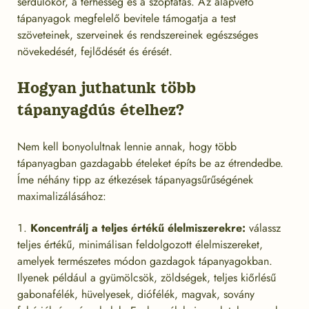
serdülőkor, a terhesség és a szoptatás. Az alapvető
tápanyagok megfelelő bevitele támogatja a test
szöveteinek, szerveinek és rendszereinek egészséges
növekedését, fejlődését és érését.
Hogyan juthatunk több
tápanyagdús ételhez?
Nem kell bonyolultnak lennie annak, hogy több
tápanyagban gazdagabb ételeket építs be az étrendedbe.
Íme néhány tipp az étkezések tápanyagsűrűségének
maximalizálásához:
Koncentrálj a teljes értékű élelmiszerekre:
válassz
teljes értékű, minimálisan feldolgozott élelmiszereket,
amelyek természetes módon gazdagok tápanyagokban.
Ilyenek például a gyümölcsök, zöldségek, teljes kiőrlésű
gabonafélék, hüvelyesek, diófélék, magvak, sovány