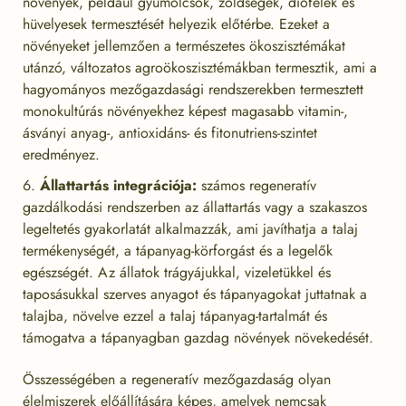
növények, például gyümölcsök, zöldségek, diófélék és
hüvelyesek termesztését helyezik előtérbe. Ezeket a
növényeket jellemzően a természetes ökoszisztémákat
utánzó, változatos agroökoszisztémákban termesztik, ami a
hagyományos mezőgazdasági rendszerekben termesztett
monokultúrás növényekhez képest magasabb vitamin-,
ásványi anyag-, antioxidáns- és fitonutriens-szintet
eredményez.
Állattartás integrációja:
számos regeneratív
gazdálkodási rendszerben az állattartás vagy a szakaszos
legeltetés gyakorlatát alkalmazzák, ami javíthatja a talaj
termékenységét, a tápanyag-körforgást és a legelők
egészségét. Az állatok trágyájukkal, vizeletükkel és
taposásukkal szerves anyagot és tápanyagokat juttatnak a
talajba, növelve ezzel a talaj tápanyag-tartalmát és
támogatva a tápanyagban gazdag növények növekedését.
Összességében a regeneratív mezőgazdaság olyan
élelmiszerek előállítására képes, amelyek nemcsak