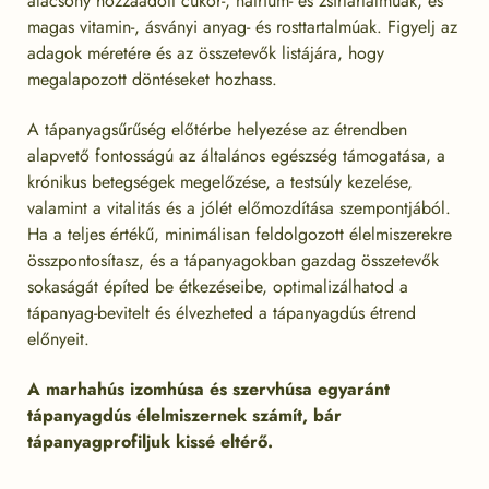
alacsony hozzáadott cukor-, nátrium- és zsírtartalmúak, és
magas vitamin-, ásványi anyag- és rosttartalmúak. Figyelj az
adagok méretére és az összetevők listájára, hogy
megalapozott döntéseket hozhass.
A tápanyagsűrűség előtérbe helyezése az étrendben
alapvető fontosságú az általános egészség támogatása, a
krónikus betegségek megelőzése, a testsúly kezelése,
valamint a vitalitás és a jólét előmozdítása szempontjából.
Ha a teljes értékű, minimálisan feldolgozott élelmiszerekre
összpontosítasz, és a tápanyagokban gazdag összetevők
sokaságát építed be étkezéseibe, optimalizálhatod a
tápanyag-bevitelt és élvezheted a tápanyagdús étrend
előnyeit.
A marhahús izomhúsa és szervhúsa egyaránt
tápanyagdús élelmiszernek számít, bár
tápanyagprofiljuk kissé eltérő.