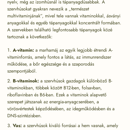
nyelv, még az izomhúsnál is tápanyagdúsabbak. A
szervhúsokat gyakran nevezik a „természet
multivitaminjának”, mivel tele vannak vitaminokkal, ásványi
anyagokkal és egyéb tápanyagokkal koncentrált formában.
A szervekben található legfontosabb tápanyagok közé
tartoznak a következők:
A-vitamin:
a marhamáj az egyik legjobb étrendi A-
vitaminforrás, amely fontos a látás, az immunrendszer
működése, a bőr egészsége és a szaporodás
szempontjából.
B-vitaminok:
a szervhúsok gazdagok különböző B-
vitaminokban, többek között B12-ben, folsavban,
riboflavinban és B6-ban. Ezek a vitaminok alapvető
szerepet játszanak az energia-anyagcserében, a
vörösvértestek képződésében, az idegműködésben és a
DNS-szintézisben.
Vas:
a szervhúsok kiváló forrásai a hem vasnak, amely