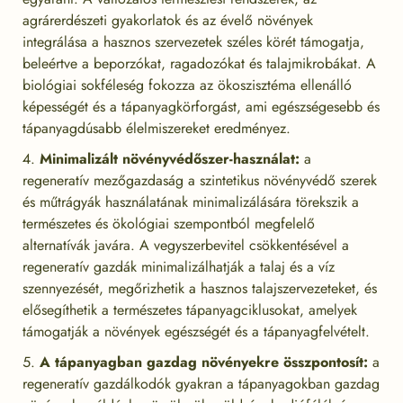
agrárerdészeti gyakorlatok és az évelő növények
integrálása a hasznos szervezetek széles körét támogatja,
beleértve a beporzókat, ragadozókat és talajmikrobákat. A
biológiai sokféleség fokozza az ökoszisztéma ellenálló
képességét és a tápanyagkörforgást, ami egészségesebb és
tápanyagdúsabb élelmiszereket eredményez.
Minimalizált növényvédőszer-használat:
a
regeneratív mezőgazdaság a szintetikus növényvédő szerek
és műtrágyák használatának minimalizálására törekszik a
természetes és ökológiai szempontból megfelelő
alternatívák javára. A vegyszerbevitel csökkentésével a
regeneratív gazdák minimalizálhatják a talaj és a víz
szennyezését, megőrizhetik a hasznos talajszervezeteket, és
elősegíthetik a természetes tápanyagciklusokat, amelyek
támogatják a növények egészségét és a tápanyagfelvételt.
A tápanyagban gazdag növényekre összpontosít:
a
regeneratív gazdálkodók gyakran a tápanyagokban gazdag