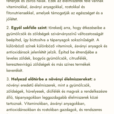
fehérjék és zsíros halak. Ezek az élelmiszerek tele vannak
vitaminokkal, ásványi anyagokkal, rostokkal és
fitonutriensekkel, amelyek támogatják az egészséget és a
jólétet.
Egyél sokféle színt:
törekedj arra, hogy étkezéseibe a
gyümölcsök és zöldségek szivárványszínű változatosságát
beépítsd, így biztosítva a tápanyagok sokszínűségét. A
különböző színek különböző vitaminok, ásványi anyagok és
antioxidánsok jelenlétét jelzik. Építsd be étrendjébe a
leveles zöldek, bogyós gyümölcsök, citrusfélék,
keresztesvirágú zöldségek és más színes termékek
keverékét.
Helyezd előtérbe a növényi élelmiszereket:
a
növényi eredetű élelmiszerek, mint a gyümölcsök,
zöldségek, hüvelyesek, diófélék és magvak a rendelkezésre
álló, tápanyagokban leggazdagabb élelmiszerek közé
tartoznak. Vitaminokban, ásványi anyagokban,
antioxidánsokban és rostokban gazdagok, és rendszeres