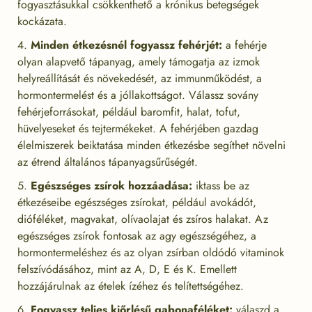
fogyasztásukkal csökkenthető a krónikus betegségek
kockázata.
Minden étkezésnél fogyassz fehérjét:
a fehérje
olyan alapvető tápanyag, amely támogatja az izmok
helyreállítását és növekedését, az immunműködést, a
hormontermelést és a jóllakottságot. Válassz sovány
fehérjeforrásokat, például baromfit, halat, tofut,
hüvelyeseket és tejtermékeket. A fehérjében gazdag
élelmiszerek beiktatása minden étkezésbe segíthet növelni
az étrend általános tápanyagsűrűségét.
Egészséges zsírok hozzáadása:
iktass be az
étkezéseibe egészséges zsírokat, például avokádót,
dióféléket, magvakat, olívaolajat és zsíros halakat. Az
egészséges zsírok fontosak az agy egészségéhez, a
hormontermeléshez és az olyan zsírban oldódó vitaminok
felszívódásához, mint az A, D, E és K. Emellett
hozzájárulnak az ételek ízéhez és telítettségéhez.
Fogyassz teljes kiőrlésű gabonaféléket:
válaszd a