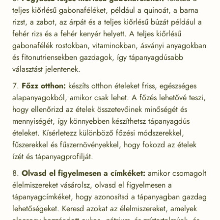
teljes kiőrlésű gabonaféléket, például a quinoát, a barna
rizst, a zabot, az árpát és a teljes kiőrlésű búzát például a
fehér rizs és a fehér kenyér helyett. A teljes kiőrlésű
gabonafélék rostokban, vitaminokban, ásványi anyagokban
és fitonutriensekben gazdagok, így tápanyagdúsabb
választást jelentenek.
Főzz otthon:
készíts otthon ételeket friss, egészséges
alapanyagokból, amikor csak lehet. A főzés lehetővé teszi,
hogy ellenőrizd az ételek összetevőinek minőségét és
mennyiségét, így könnyebben készíthetsz tápanyagdús
ételeket. Kísérletezz különböző főzési módszerekkel,
fűszerekkel és fűszernövényekkel, hogy fokozd az ételek
ízét és tápanyagprofilját.
Olvasd el figyelmesen a címkéket:
amikor csomagolt
élelmiszereket vásárolsz, olvasd el figyelmesen a
tápanyagcímkéket, hogy azonosítsd a tápanyagban gazdag
lehetőségeket. Keresd azokat az élelmiszereket, amelyek