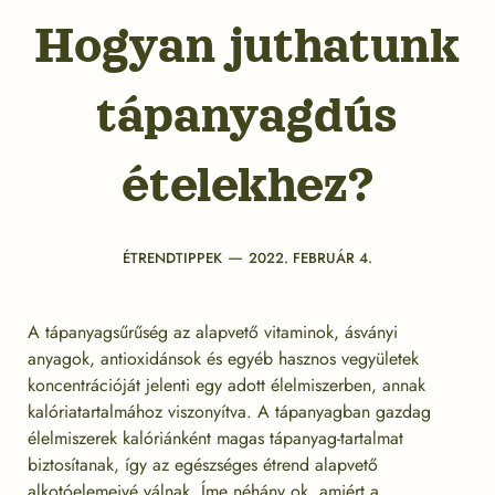
Hogyan juthatunk
tápanyagdús
ételekhez?
Categories
Post
ÉTRENDTIPPEK
2022. FEBRUÁR 4.
date
A tápanyagsűrűség az alapvető vitaminok, ásványi
anyagok, antioxidánsok és egyéb hasznos vegyületek
koncentrációját jelenti egy adott élelmiszerben, annak
kalóriatartalmához viszonyítva. A tápanyagban gazdag
élelmiszerek kalóriánként magas tápanyag-tartalmat
biztosítanak, így az egészséges étrend alapvető
alkotóelemeivé válnak. Íme néhány ok, amiért a