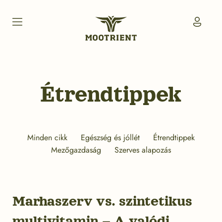
Skip
to
My
content
Accou
Icon
Mootrient
Magyarország
Étrendtippek
Minden cikk
Egészség és jóllét
Étrendtippek
Mezőgazdaság
Szerves alapozás
Marhaszerv vs. szintetikus
multivitamin – A valódi