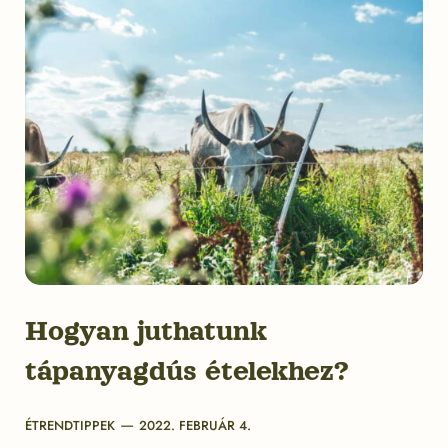
Hogyan juthatunk
tápanyagdús ételekhez?
Categories
Post
ÉTRENDTIPPEK
2022. FEBRUÁR 4.
date