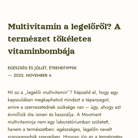
Multivitamin a legelőről? A
természet tökéletes
vitaminbombája
Categories
EGÉSZSÉG ÉS JÓLLÉT
,
ÉTRENDTIPPEK
Post
2025. NOVEMBER 4.
date
Mi az a „legelői multivitamin”? Képzeld el, hogy egy
kapszulában megkaphatod mindazt a tápanyagot,
amire a szervezetednek szüksége van – úgy, ahogy azt
évmilliók óta ismeri és használja. A Mootrient
multivitaminja nem egy laboratóriumban született,
hanem a természetben: egészséges, legelőn nevelt
szarvasmarhák szerveiben. Honnan jön ez a természetes