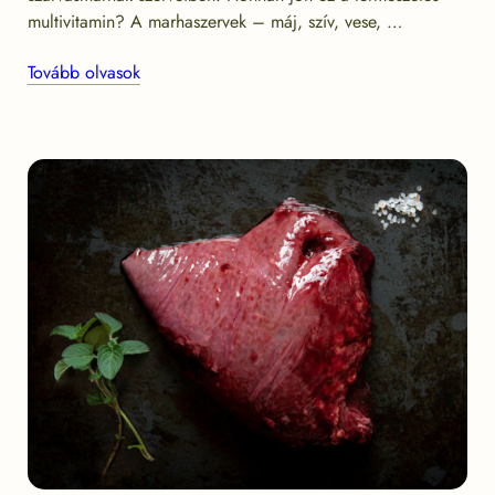
multivitamin? A marhaszervek – máj, szív, vese, …
Tovább olvasok