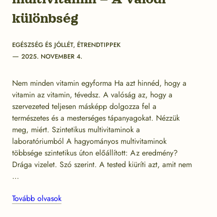
különbség
Categories
EGÉSZSÉG ÉS JÓLLÉT
,
ÉTRENDTIPPEK
Post
2025. NOVEMBER 4.
date
Nem minden vitamin egyforma Ha azt hinnéd, hogy a
vitamin az vitamin, tévedsz. A valóság az, hogy a
szervezeted teljesen másképp dolgozza fel a
természetes és a mesterséges tápanyagokat. Nézzük
meg, miért. Szintetikus multivitaminok a
laboratóriumból A hagyományos multivitaminok
többsége szintetikus úton előállított: Az eredmény?
Drága vizelet. Szó szerint. A tested kiüríti azt, amit nem
…
Tovább olvasok