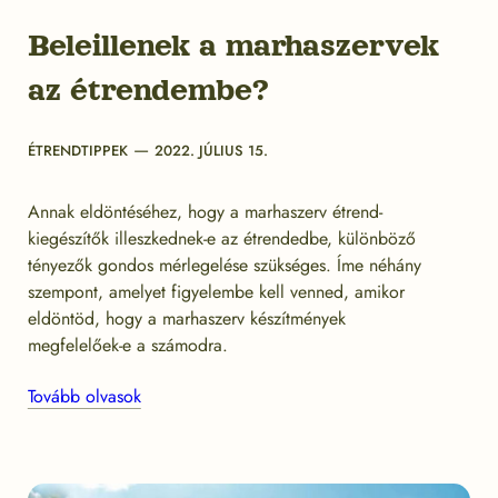
Beleillenek a marhaszervek
az étrendembe?
Categories
Post
ÉTRENDTIPPEK
2022. JÚLIUS 15.
date
Annak eldöntéséhez, hogy a marhaszerv étrend-
kiegészítők illeszkednek-e az étrendedbe, különböző
tényezők gondos mérlegelése szükséges. Íme néhány
szempont, amelyet figyelembe kell venned, amikor
eldöntöd, hogy a marhaszerv készítmények
megfelelőek-e a számodra.
Tovább olvasok